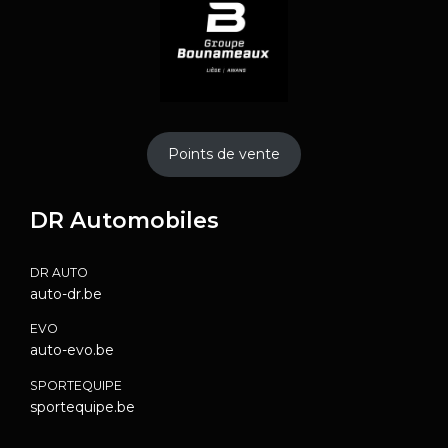
Points de vente
DR Automobiles
DR AUTO
auto-dr.be
EVO
auto-evo.be
SPORTEQUIPE
sportequipe.be