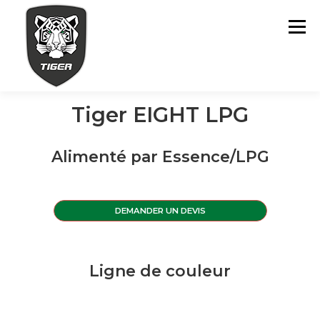
Skip
to
Menu
content
Tiger EIGHT LPG
MODÈLES
ASSISTANCE
POINTS DE VENTE
Alimenté par Essence/LPG
FINANCEMENT
CONTACTS
DEMANDER UN DEVIS
Ligne de couleur