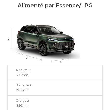
Alimenté par Essence/LPG
A hauteur
1715 mm
B longueur
4745 mm
C largeur
1892 mm