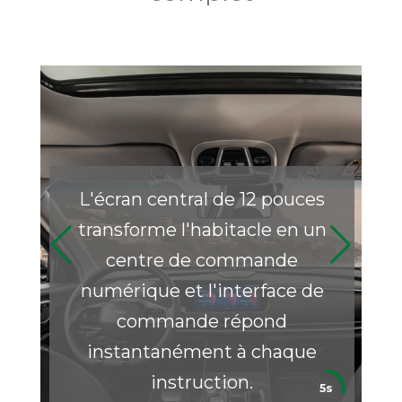
L'écran central de 12 pouces
transforme l'habitacle en un
centre de commande
t
numérique et l'interface de
commande répond
ok
instantanément à chaque
c
instruction.
4s